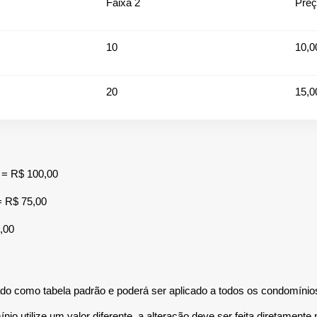
Faixa 2
Pre
10
10,0
20
15,0
 = R$ 100,00
= R$ 75,00
,00
ado como tabela padrão e poderá ser aplicado a todos os condomínio
o utilize um valor diferente, a alteração deve ser feita diretament