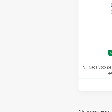
5 - Cada voto per
qu
Não encontrou o q