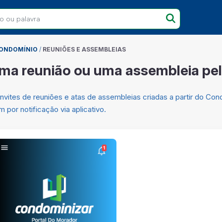
CONDOMÍNIO
/
REUNIÕES E ASSEMBLEIAS
ma reunião ou uma assembleia pelo
vites de reuniões e atas de assembleias criadas a partir do Condo
 por notificação via aplicativo.